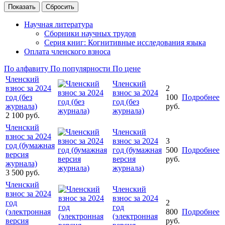
Научная литература
Сборники научных трудов
Серия книг: Когнитивные исследования языка
Оплата членского взноса
По алфавиту
По популярности
По цене
Членский
Членский
взнос за 2024
2
взнос за 2024
год (без
100
Подробнее
год (без
журнала)
руб.
журнала)
2 100
руб.
Членский
Членский
взнос за 2024
взнос за 2024
3
год (бумажная
год (бумажная
500
Подробнее
версия
версия
руб.
журнала)
журнала)
3 500
руб.
Членский
Членский
взнос за 2024
взнос за 2024
год
2
год
(электронная
800
Подробнее
(электронная
версия
руб.