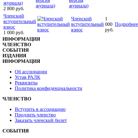
версия
журнала)
журнала)
2 800
руб.
Членский
Членский
1
вступительный
вступительный
000
Подробнее
взнос
взнос
руб.
1 000
руб.
ИНФОРМАЦИЯ
ЧЛЕНСТВО
СОБЫТИЯ
ИЗДАНИЯ
ИНФОРМАЦИЯ
Об ассоциации
Устав РАЛК
Реквизиты
Политика конфиденциальности
ЧЛЕНСТВО
Вступить в ассоциацию
Продлить членство
Заказать членский билет
СОБЫТИЯ