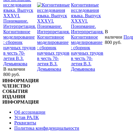
исследования
Когнитивные
языка. Выпуск
исследования
XXXVI.
языка. Выпуск
Понимание.
XXXVI.
Интерпретация.
Понимание.
Когнитивное
Интерпретация.
В
моделирование
Когнитивное
наличии
Под
: сборник
моделирование
800
руб.
научных трудов
: сборник
в честь 70-
научных трудов
летия В.З.
в честь 70-
Демьянкова
летия В.З.
В наличии
Демьянкова
800
руб.
ИНФОРМАЦИЯ
ЧЛЕНСТВО
СОБЫТИЯ
ИЗДАНИЯ
ИНФОРМАЦИЯ
Об ассоциации
Устав РАЛК
Реквизиты
Политика конфиденциальности